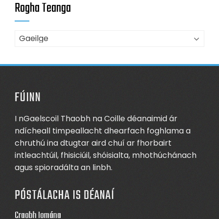
Rogha Teanga
FÚINN
I nGaelscoil Thaobh na Coille déanaimid ár
ndícheall timpeallacht dhearfach foghlama a
chruthú ina dtugtar aird chuí ar fhorbairt
intleachtúil, fhisiciúil, shóisialta, mhothúchánach
agus spioradálta an linbh.
PÓSTÁLACHA IS DÉANAÍ
Craobh Iomána