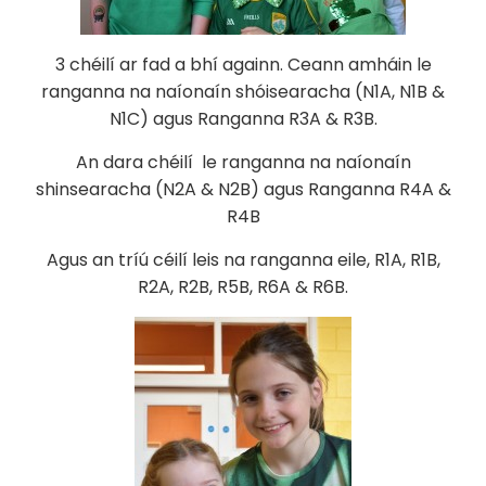
3 chéilí ar fad a bhí againn. Ceann amháin le
ranganna na naíonaín shóisearacha (N1A, N1B &
N1C) agus Ranganna R3A & R3B.
An dara chéilí le ranganna na naíonaín
shinsearacha (N2A & N2B) agus Ranganna R4A &
R4B
Agus an tríú céilí leis na ranganna eile, R1A, R1B,
R2A, R2B, R5B, R6A & R6B.