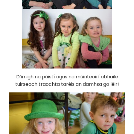
D’imigh na páistí agus na múinteoirí abhaile
tuirseach traochta taréis an damhsa go léir!