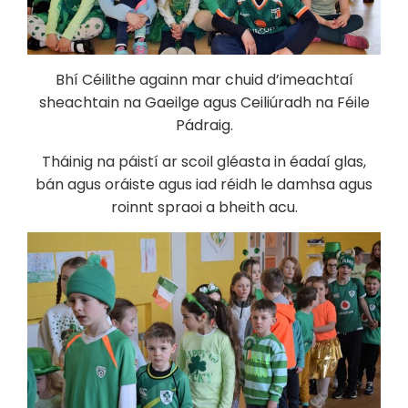
Bhí Céilithe againn mar chuid d’imeachtaí
sheachtain na Gaeilge agus Ceiliúradh na Féile
Pádraig.
Tháinig na páistí ar scoil gléasta in éadaí glas,
bán agus oráiste agus iad réidh le damhsa agus
roinnt spraoi a bheith acu.