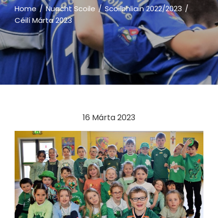
Home
Nuacht Scoile
Scoilbhliain 2022/2023
Céilí Márta 2023
16 Márta 2023