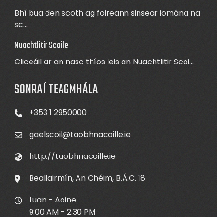
Bhí bua den scoth ag foireann sinsear iomána na
sc...
Nuachtlitir Scoile
Cliceáil ar an nasc thíos leis an Nuachtlitir Scoi...
SONRAÍ TEAGMHÁLA
+353 1 2950000
gaelscoil@taobhnacoille.ie
http://taobhnacoille.ie
Beallairmín, An Chéim, B.Á.C. 18
Luan - Aoine
9:00 AM - 2.30 PM