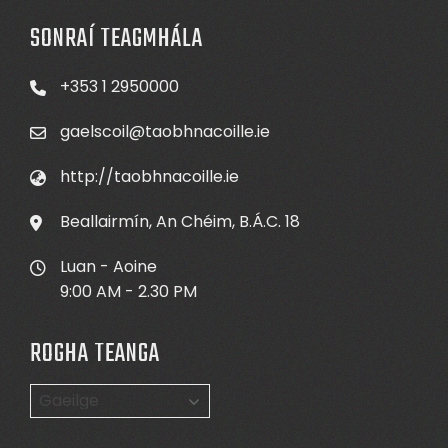
SONRAÍ TEAGMHÁLA
+353 1 2950000
gaelscoil@taobhnacoille.ie
http://taobhnacoille.ie
Beallairmín, An Chéim, B.Á.C. 18
Luan - Aoine
9:00 AM - 2.30 PM
ROGHA TEANGA