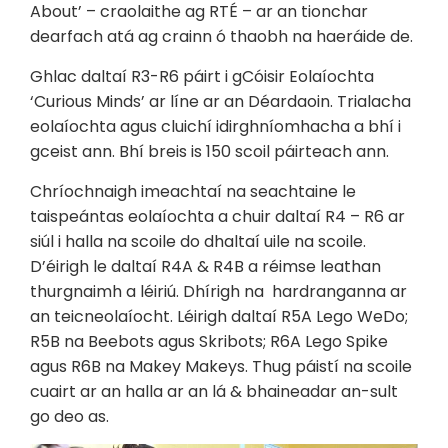
About’ – craolaithe ag RTÉ – ar an tionchar
dearfach atá ag crainn ó thaobh na haeráide de.
Ghlac daltaí R3-R6 páirt i gCóisir Eolaíochta
‘Curious Minds’ ar líne ar an Déardaoin. Trialacha
eolaíochta agus cluichí idirghníomhacha a bhí i
gceist ann. Bhí breis is 150 scoil páirteach ann.
Chríochnaigh imeachtaí na seachtaine le
taispeántas eolaíochta a chuir daltaí R4 – R6 ar
siúl i halla na scoile do dhaltaí uile na scoile.
D’éirigh le daltaí R4A & R4B a réimse leathan
thurgnaimh a léiriú. Dhírigh na hardranganna ar
an teicneolaíocht. Léirigh daltaí R5A Lego WeDo;
R5B na Beebots agus Skribots; R6A Lego Spike
agus R6B na Makey Makeys. Thug páistí na scoile
cuairt ar an halla ar an lá & bhaineadar an-sult
go deo as.