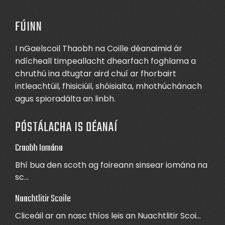
FÚINN
I nGaelscoil Thaobh na Coille déanaimid ár
ndícheall timpeallacht dhearfach foghlama a
chruthú ina dtugtar aird chuí ar fhorbairt
intleachtúil, fhisiciúil, shóisialta, mhothúchánach
agus spioradálta an linbh.
PÓSTÁLACHA IS DÉANAÍ
Craobh Iomána
Bhí bua den scoth ag foireann sinsear iomána na
sc...
Nuachtlitir Scoile
Cliceáil ar an nasc thíos leis an Nuachtlitir Scoi...