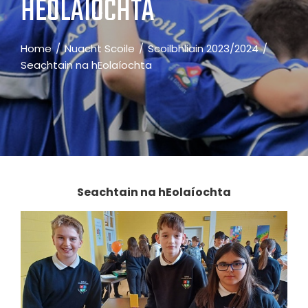
HEOLAÍOCHTA
Home
Nuacht Scoile
Scoilbhliain 2023/2024
Seachtain na hEolaíochta
Seachtain na hEolaíochta