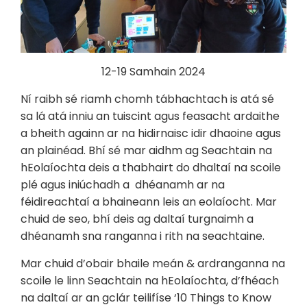
12-19 Samhain 2024
Ní raibh sé riamh chomh tábhachtach is atá sé
sa lá atá inniu an tuiscint agus feasacht ardaithe
a bheith againn ar na hidirnaisc idir dhaoine agus
an plainéad. Bhí sé mar aidhm ag Seachtain na
hEolaíochta deis a thabhairt do dhaltaí na scoile
plé agus iniúchadh a dhéanamh ar na
féidireachtaí a bhaineann leis an eolaíocht. Mar
chuid de seo, bhí deis ag daltaí turgnaimh a
dhéanamh sna ranganna i rith na seachtaine.
Mar chuid d’obair bhaile meán & ardranganna na
scoile le linn Seachtain na hEolaíochta, d’fhéach
na daltaí ar an gclár teilifíse ‘10 Things to Know