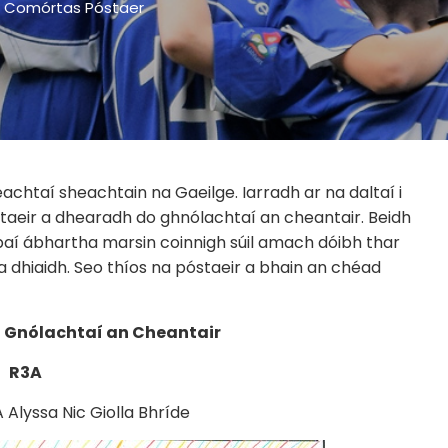
Comórtas Póstaer
htaí sheachtain na Gaeilge. Iarradh ar na daltaí i
taeir a dhearadh do ghnólachtaí an cheantair. Beidh
paí ábhartha marsin coinnigh súil amach dóibh thar
a dhiaidh. Seo thíos na póstaeir a bhain an chéad
 Gnólachtaí an Cheantair
R3A
yssa Nic Giolla Bhríde