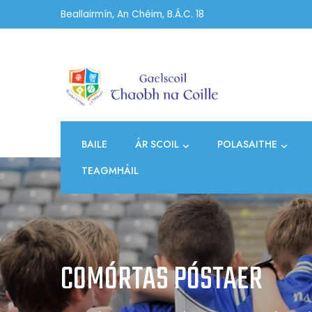
Skip
Beallairmín, An Chéim, B.Á.C. 18
to
content
BAILE
ÁR SCOIL
POLASAITHE
TEAGMHÁIL
COMÓRTAS PÓSTAER