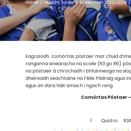
Home
Nuacht Scoile
Scoilbhliain 2023/2024
Eagraíodh comórtas póstaer mar chuid d’imeac
ranganna sinearacha na scoile (R3 go R6) pós
na póstaeir á chrochadh i bhfuinneoga na sio
dheireadh seachtaine na Féile Pádraig agus in
agus an dara háit amach i ngach rang.
Comórtas Póstaer –
1 Quotro R3A Al