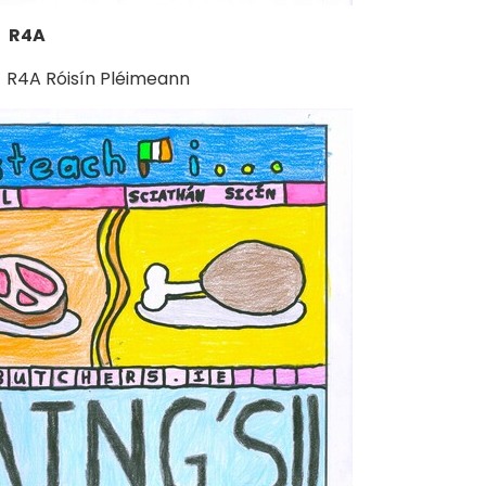
R4A
4A Róisín Pléimeann