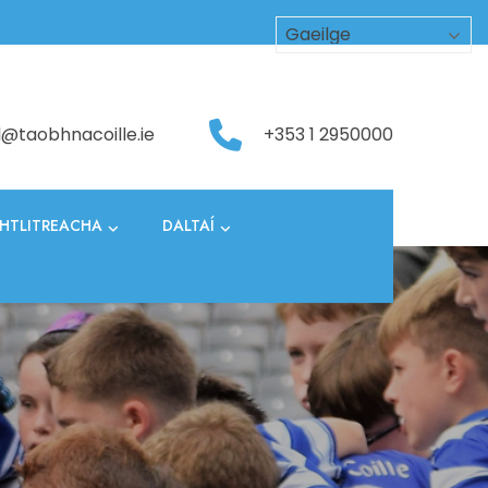
l@taobhnacoille.ie
+353 1 2950000
HTLITREACHA
DALTAÍ