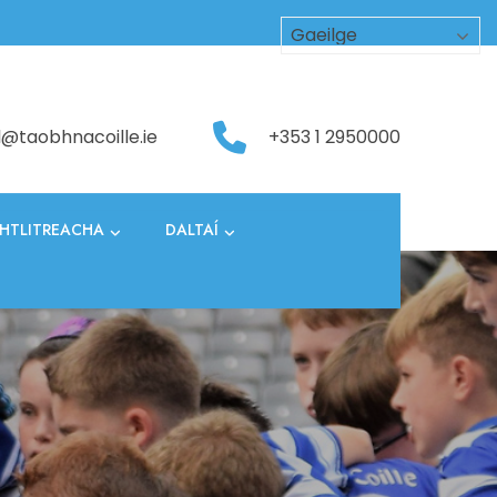
l@taobhnacoille.ie
+353 1 2950000
HTLITREACHA
DALTAÍ