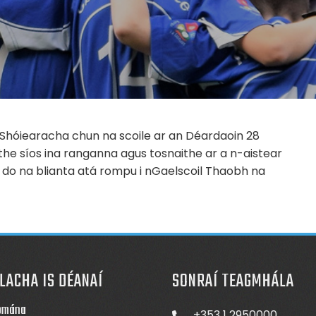
 Shóiearacha chun na scoile ar an Déardaoin 28
aithe síos ina ranganna agus tosnaithe ar a n-aistear
 do na blianta atá rompu i nGaelscoil Thaobh na
LACHA IS DÉANAÍ
SONRAÍ TEAGMHÁLA
omána
+353 1 2950000