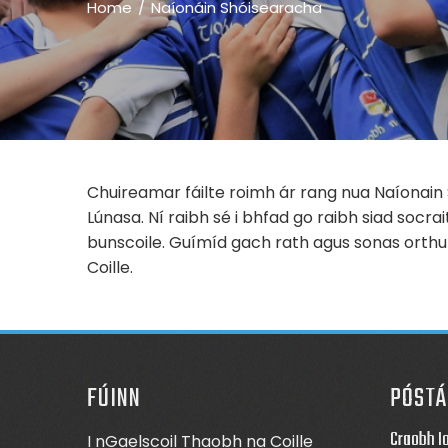
Home
Naíonáin Shóisearacha
Chuireamar fáilte roimh ár rang nua Naíonain
Lúnasa. Ní raibh sé i bhfad go raibh siad socr
bunscoile. Guímíd gach rath agus sonas orthu
Coille.
FÚINN
PÓSTÁ
Craobh I
I nGaelscoil Thaobh na Coille