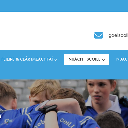
gaelscoi
FÉILIRE & CLÁR IMEACHTAÍ
NUACHT SCOILE
NUAC
A