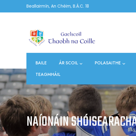
Skip
Beallairmín, An Chéim, B.Á.C. 18
to
content
BAILE
ÁR SCOIL
POLASAITHE
TEAGMHÁIL
NAÍONÁIN SHÓISEARACH