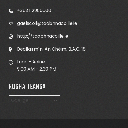
+353 1 2950000
gaelscoil@taobhnacoille.ie
http://taobhnacoille.ie
Beallairmín, An Chéim, B.Á.C. 18
Luan - Aoine
9:00 AM - 2.30 PM
ROGHA TEANGA