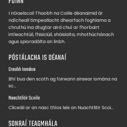
FÚINN
I nGaelscoil Thaobh na Coille déanaimid ár
ndícheall timpeallacht dhearfach foghlama a
chruthú ina dtugtar aird chuí ar fhorbairt
intleachtúil, fhisiciúil, shóisialta, mhothúchánach
agus spioradálta an linbh.
PÓSTÁLACHA IS DÉANAÍ
Craobh Iomána
Bhí bua den scoth ag foireann sinsear iomána na
sc...
Nuachtlitir Scoile
Cliceáil ar an nasc thíos leis an Nuachtlitir Scoi...
SONRAÍ TEAGMHÁLA